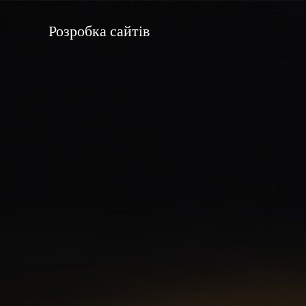
Перейти
к
Розробка сайтів
содержимому